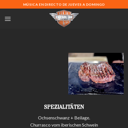
Zum
MÚSICA EN DIRECTO DE JUEVES A DOMINGO
Inhalt
springen
SPEZIALITÄTEN
Ochsenschwanz + Beilage.
Churrasco vom iberischen Schwein